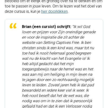
bedoeld om er eerlijk en grondig over na te denken en om 
toe te passen in jouw leven. Om te lezen wat het doel van 
deze cursus is, kun je 
hier doorklikken
. 
Brian (een cursist) schrijft:
“Ik wil God 
loven en prijzen voor Zijn oneindige genade 
en voor de inspiratie die zit achter de 
website van Setting Captives Free. Ik ben 
christen sinds ik een kind was, maar tot nu 
toe had ik nooit helemaal goed begrepen 
wat nu de kracht van het Evangelie is! Ik 
heb altijd gedacht dat het mijn 
toegangsbewijs naar de hemel was en het 
was aan mij om heiliging in mijn leven na 
te jagen door een zo rechtvaardig mogelijk 
leven te leiden. Zoveel jaren heb ik dat pad 
bewandeld en iedere keer viel ik weer. Ik 
heb nooit beseft dat het de wet was, die 
nodig was om in te zien dat ik persoonlijk 
gefaald had en dat ik een Verlosser nodig 